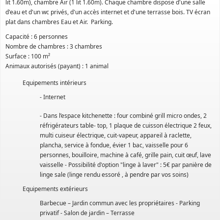
lit 1.60m), chambre Air (1 lit 1.60m). Chaque chambre dispose d'une salle
d'eau et d'un wc privés, d'un accès internet et d'une terrasse bois. TV écran
plat dans chambres Eau et Air. Parking.
Capacité : 6 personnes
Nombre de chambres : 3 chambres
Surface : 100 m²
Animaux autorisés (payant) : 1 animal
Equipements intérieurs
- Internet
- Dans l’espace kitchenette : four combiné grill micro ondes, 2
réfrigérateurs table- top, 1 plaque de cuisson électrique 2 feux,
multi cuiseur électrique, cuit-vapeur, appareil à raclette,
plancha, service à fondue, évier 1 bac, vaisselle pour 6
personnes, bouilloire, machine à café, grille pain, cuit œuf, lave
vaisselle - Possibilité d'option "linge à laver" : 5€ par panière de
linge sale (linge rendu essoré , à pendre par vos soins)
Equipements extérieurs
Barbecue – Jardin commun avec les propriétaires - Parking
privatif - Salon de jardin – Terrasse