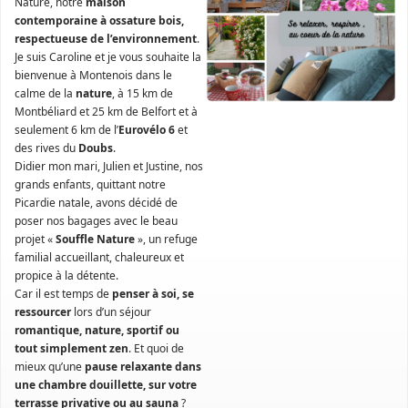
Nature, notre
maison
contemporaine à ossature bois,
respectueuse de l’environnement
.
Je suis Caroline et je vous souhaite la
bienvenue à Montenois dans le
calme de la
nature
, à 15 km de
Montbéliard et 25 km de Belfort et à
seulement 6 km de l’
Eurovélo 6
et
des rives du
Doubs
.
Didier mon mari, Julien et Justine, nos
grands enfants, quittant notre
Picardie natale, avons décidé de
poser nos bagages avec le beau
projet «
Souffle Nature
», un refuge
familial accueillant, chaleureux et
propice à la détente.
Car il est temps de
penser à soi, se
ressourcer
lors d’un séjour
romantique, nature, sportif ou
tout simplement zen
. Et quoi de
mieux qu’une
pause relaxante dans
une chambre douillette, sur votre
terrasse privative ou au sauna
?