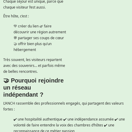
Chaque séjour est unique, parce que
chaque visiteur l’est aussi.
Être hôte, c’est :
💚 créer du lien
🌿 faire
découvrir une région autrement
💬 partager ses coups de cœur
🤝 offrir bien plus qu’un
hébergement
Très souvent, les visiteurs repartent
avec des souvenirs… et parfois même
de belles rencontres.
🤝 Pourquoi rejoindre
un réseau
indépendant ?
L’ANCH rassemble des professionnels engagés, qui partagent des valeurs
fortes :
✔️ une hospitalité authentique
✔️ une indépendance assumée
✔️ une
volonté de faire entendre la voix des chambres d’hôtes
✔️ une
reconnaissance de ce métier passion