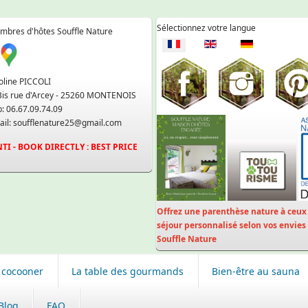
Sélectionnez votre langue
mbres d'hôtes Souffle Nature
oline PICCOLI
Bis rue d'Arcey - 25260 MONTENOIS
: 06.67.09.74.09
il: soufflenature25@gmail.com
TI - BOOK DIRECTLY : BEST PRICE
Offrez une parenthèse nature à ceux 
séjour personnalisé selon vos envies
Souffle Nature
 cocooner
La table des gourmands
Bien-être au sauna
Blog
FAQ