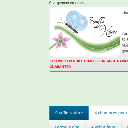
Chargement en cours...
Cha
Car
32 
Mob
@ma
RESERVEZ EN DIRECT : MEILLEUR TARIF GARAN
GUARANTED
Souffle Nature
4 chambres pour
Formule gîte
A voir à faire